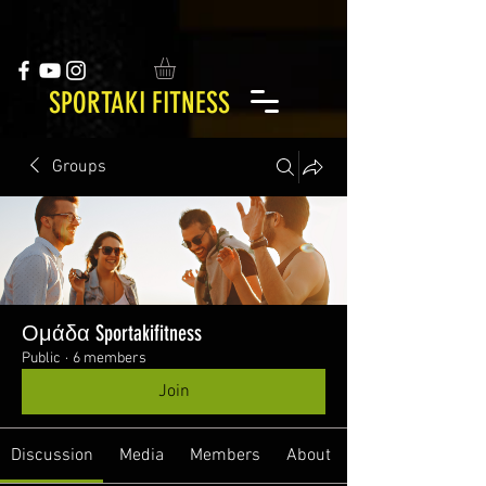
SPORTAKI FITNESS
Groups
Ομάδα Sportakifitness
Public
·
6 members
Join
Discussion
Media
Members
About