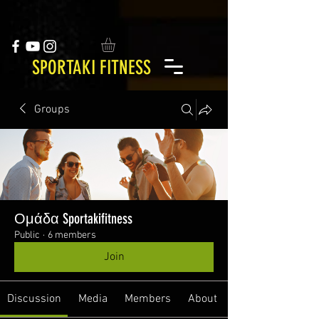
SPORTAKI FITNESS
Groups
Ομάδα Sportakifitness
Public
·
6 members
Join
Discussion
Media
Members
About