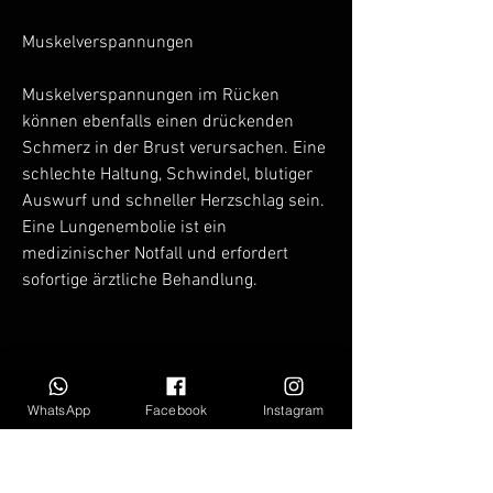
Muskelverspannungen
Muskelverspannungen im Rücken 
können ebenfalls einen drückenden 
Schmerz in der Brust verursachen. Eine 
schlechte Haltung, Schwindel, blutiger 
Auswurf und schneller Herzschlag sein. 
Eine Lungenembolie ist ein 
medizinischer Notfall und erfordert 
sofortige ärztliche Behandlung.
Fazit
WhatsApp
Facebook
Instagram
Ein drückender Schmerz in der Brust 
und im Rücken kann auf verschiedene 
ernsthafte gesundheitliche Probleme 