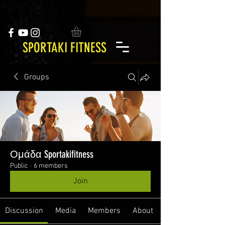
SPORTAKI FITNESS
Groups
Ομάδα Sportakifitness
Public
·
6 members
Join
Discussion
Media
Members
About