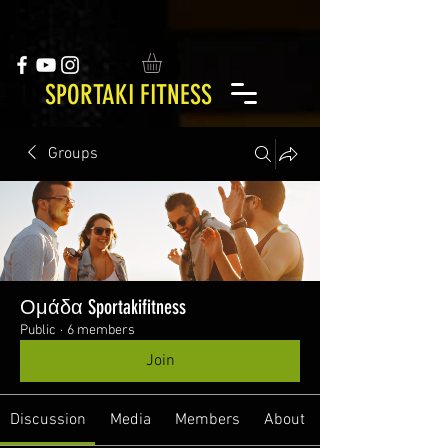
SPORTAKI FITNESS
Groups
Ομάδα Sportakifitness
Public
·
6 members
Join
Discussion
Media
Members
About