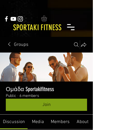
SPORTAKI FITNESS
Groups
Ομάδα Sportakifitness
Public
·
6 members
Join
Discussion
Media
Members
About