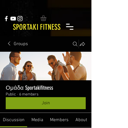
SPORTAKI FITNESS
Groups
Ομάδα Sportakifitness
Public
·
6 members
Join
Discussion
Media
Members
About