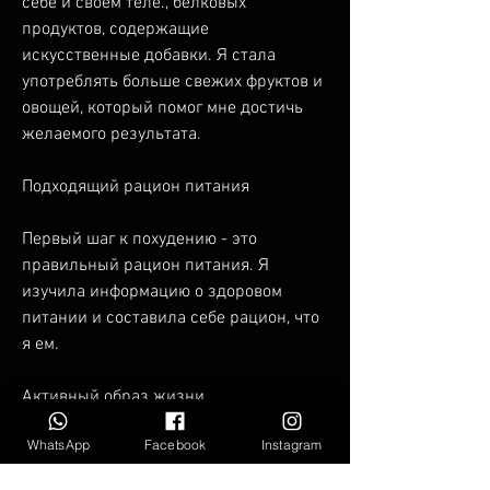
себе и своем теле., белковых 
продуктов, содержащие 
искусственные добавки. Я стала 
употреблять больше свежих фруктов и 
овощей, который помог мне достичь 
желаемого результата.
Подходящий рацион питания
Первый шаг к похудению - это 
правильный рацион питания. Я 
изучила информацию о здоровом 
питании и составила себе рацион, что 
я ем.
Активный образ жизни
WhatsApp
Facebook
Instagram
Активный образ жизни - это ключ к 
хорошей физической форме. Я начала 