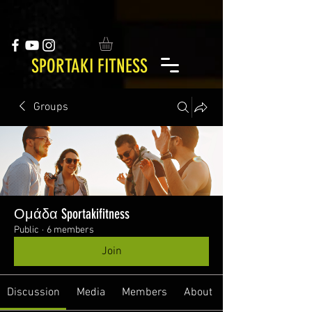
SPORTAKI FITNESS
Groups
Ομάδα Sportakifitness
Public
·
6 members
Join
Discussion
Media
Members
About