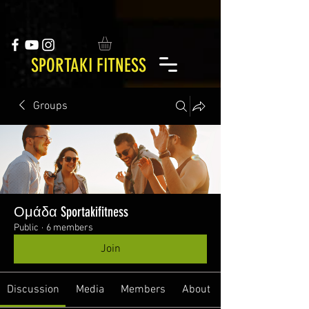
SPORTAKI FITNESS
Groups
Ομάδα Sportakifitness
Public
·
6 members
Join
Discussion
Media
Members
About