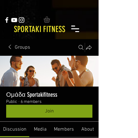
SPORTAKI FITNESS
Groups
Ομάδα Sportakifitness
Public
·
6 members
Join
Discussion
Media
Members
About