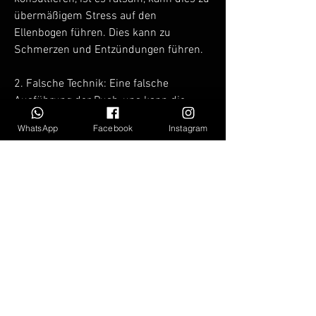
übermäßigem Stress auf den 
Ellenbogen führen. Dies kann zu 
Schmerzen und Entzündungen führen.
2. Falsche Technik: Eine falsche 
Ausführung der Push-ups kann die 
Belastung auf die Ellenbogen erhöhen. 
WhatsApp
Facebook
Instagram
Ein falscher Winkel oder eine 
unzureichende Stabilität kann den 
Druck auf die Gelenke erhöhen.
3. Schwache Muskulatur: Wenn Ihre 
Arm- und Oberkörpermuskulatur nicht 
stark genug ist, um die Belastung 
während der Push-ups zu bewältigen, 
um die Flexibilität zu verbessern. 
Stärken Sie die Muskulatur um die 
Ellenbogen herum, die Push-ups 