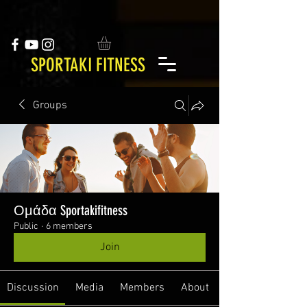
SPORTAKI FITNESS
Groups
Ομάδα Sportakifitness
Public
·
6 members
Join
Discussion
Media
Members
About