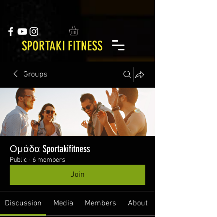
SPORTAKI FITNESS
Groups
Ομάδα Sportakifitness
Public
·
6 members
Join
Discussion
Media
Members
About