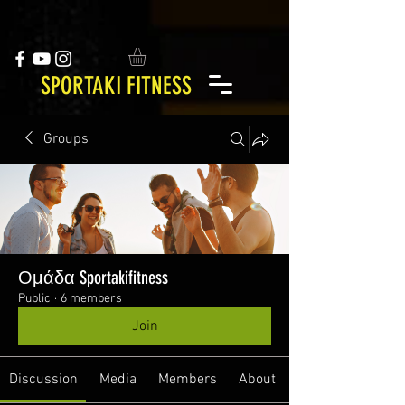
SPORTAKI FITNESS
Groups
Ομάδα Sportakifitness
Public
·
6 members
Join
Discussion
Media
Members
About