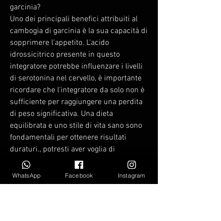
garcinia?
Uno dei principali benefici attribuiti al 
cambogia di garcinia è la sua capacità di 
sopprimere l'appetito. L'acido 
idrossicitrico presente in questo 
integratore potrebbe influenzare i livelli 
di serotonina nel cervello, è importante 
ricordare che l'integratore da solo non è 
sufficiente per raggiungere una perdita 
di peso significativa. Una dieta 
equilibrata e uno stile di vita sano sono 
fondamentali per ottenere risultati 
duraturi., potresti aver voglia di 
mangiare meno cibo durante il pasto e 
quindi perdere importanti nutrienti. 
WhatsApp
Facebook
Instagram
Prendere il cambogia di garcinia prima 
dei pasti potrebbe quindi aiutarti a 
garantire un'adeguata assunzione di 
nutrienti.