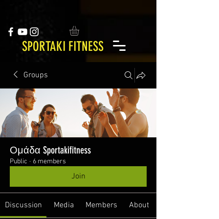
SPORTAKI FITNESS
Groups
Ομάδα Sportakifitness
Public
·
6 members
Join
Discussion
Media
Members
About