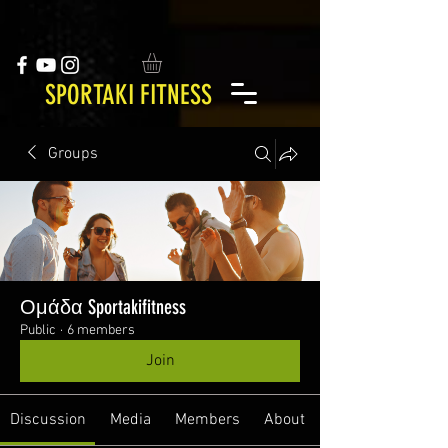
SPORTAKI FITNESS
Groups
Ομάδα Sportakifitness
Public
·
6 members
Join
Discussion
Media
Members
About