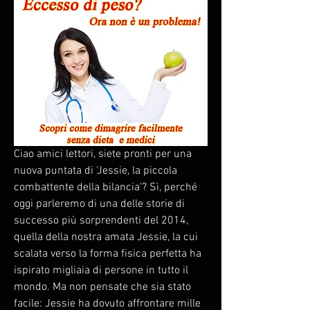
Ciao amici lettori, siete pronti per una 
nuova puntata di 'Jessie, la piccola 
combattente della bilancia'? Sì, perché 
oggi parleremo di una delle storie di 
successo più sorprendenti del 2014, 
quella della nostra amata Jessie, la cui 
scalata verso la forma fisica perfetta ha 
ispirato migliaia di persone in tutto il 
mondo. Ma non pensate che sia stato 
facile: Jessie ha dovuto affrontare mille 