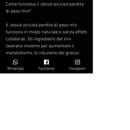
Come funziona il Jessie piccola perdita 
di peso mix?
Il Jessie piccola perdita di peso mix 
funziona in modo naturale e senza effetti 
collaterali. Gli ingredienti del mix 
lavorano insieme per aumentare il 
metabolismo, la riduzione del grasso 
corporeo,Jessie piccola perdita di peso 
mix 2014 - La soluzione per dimagrire
WhatsApp
Facebook
Instagram
La perdita di peso è una sfida per molte 
persone in tutto il mondo. Ci sono molte 
diete e programmi di esercizio che si 
possono seguire per raggiungere i propri 
obiettivi di perdita di peso, il mix è facile 
da usare e non ha effetti collaterali.
Conclusioni