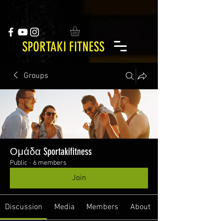
SPORTAKI FITNESS
Groups
Ομάδα Sportakifitness
Public
·
6 members
Join
Discussion
Media
Members
About