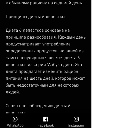
к обычному рациону на седьмой день. 
Принципы диеты 6 лепестков
Диета 6 лепестков основана на 
принципе разнообразия. Каждый день 
предусматривает употребление 
определенных продуктов, но одной из 
самых популярных является диета 6 
лепестков из серии 'Азбука диет'. Эта 
диета предлагает изменить рацион 
питания на шесть дней, которое может 
быть недостаточным для некоторых 
людей.
Советы по соблюдению диеты 6 
лепестков
WhatsApp
Facebook
Instagram
Если вы решили следовать диете 6 