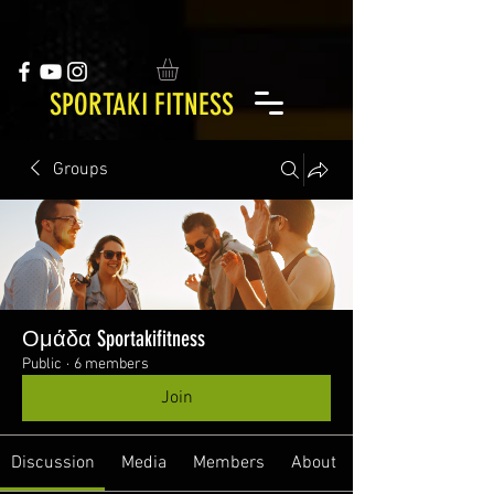
SPORTAKI FITNESS
Groups
Ομάδα Sportakifitness
Public
·
6 members
Join
Discussion
Media
Members
About