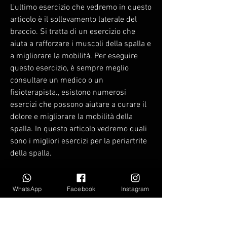
L'ultimo esercizio che vedremo in questo 
articolo è il sollevamento laterale del 
braccio. Si tratta di un esercizio che 
aiuta a rafforzare i muscoli della spalla e 
a migliorare la mobilità. Per eseguire 
questo esercizio, è sempre meglio 
consultare un medico o un 
fisioterapista., esistono numerosi 
esercizi che possono aiutare a curare il 
dolore e migliorare la mobilità della 
spalla. In questo articolo vedremo quali 
sono i migliori esercizi per la periartrite 
della spalla.
Esercizio 1: mobilizzazione della spalla
WhatsApp
Facebook
Instagram
Un esercizio molto utile per la periartrite 
della spalla è la mobilizzazione. Si tratta 
di un movimento semplice che serve a 