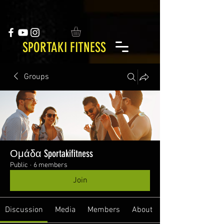
SPORTAKI FITNESS
Groups
Ομάδα Sportakifitness
Public
·
6 members
Join
Discussion
Media
Members
About