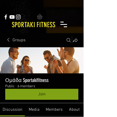
SPORTAKI FITNESS
Groups
Ομάδα Sportakifitness
Public
·
6 members
Join
Discussion
Media
Members
About