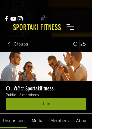
SPORTAKI FITNESS
Groups
Ομάδα Sportakifitness
Public
·
6 members
Join
Discussion
Media
Members
About