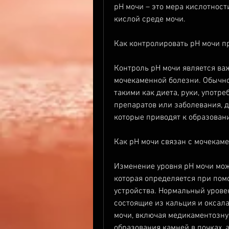
рН мочи – это мера кислотност
кислой среде мочи.
Как контролировать рН мочи п
Контроль рН мочи является ва
мочекаменной болезни. Обычно 
такими как диета, руки, употр
препаратов или заболевания, д
которые приводят к образован
Как рН мочи связан с мочекам
Изменение уровня рН мочи може
которая определяется при пом
устройства. Нормальный уровень
состоящие из кальция и оксала
мочи, включая медикаментозную
образования камней в почках, 