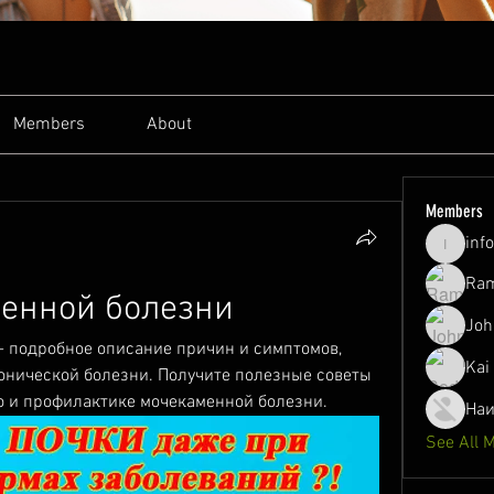
Members
About
Members
inf
info.tva
Ram
менной болезни
Joh
 подробное описание причин и симптомов, 
Kai
онической болезни. Получите полезные советы 
 и профилактике мочекаменной болезни.
Наи
See All 