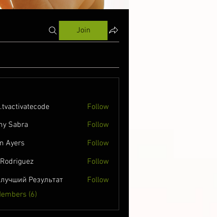
Join
o.tvactivatecode
Follow
ctivatecode
y Sabra
Follow
n Ayers
Follow
 Rodriguez
Follow
лучший Результат
Follow
Members (6)