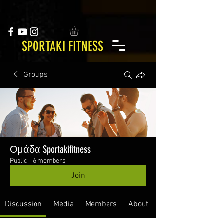
SPORTAKI FITNESS
Groups
Ομάδα Sportakifitness
Public
·
6 members
Join
Discussion
Media
Members
About